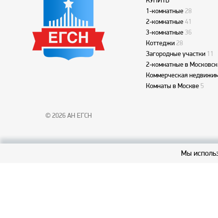
КУПИТЬ
1-комнатные
28
2-комнатные
41
3-комнатные
36
Коттеджи
28
Загородные участки
11
2-комнатные в Московск
Коммерческая недвижим
Комнаты в Москве
5
© 2026 АН ЕГСН
Мы использ