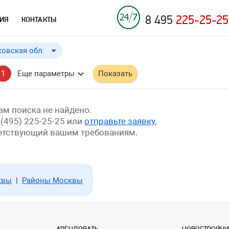
8 495
225-25-25
ИЯ
КОНТАКТЫ
овская обл.
овская обл.
до
Применить
a
1
Еще параметры
Показать
бл.
й край
м поиска не найдено.
 (495) 225-25-25 или
отправьте заявку
,
ветствующий вашим требованиям.
квы
|
Районы Москвы