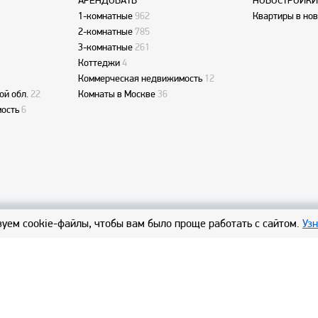
АРЕНДОВАТЬ
НОВОСТРОЙКИ
1-комнатные
962
Квартиры в но
2-комнатные
785
3-комнатные
261
Коттеджи
4
Коммерческая недвижимость
12
ой обл.
22
Комнаты в Москве
36
ость
6
уем cookie-файлы, чтобы вам было проще работать с сайтом.
Уз