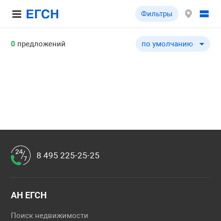
Фильтры
0
предложений
по умолчанию
по умолчанию
по цене ↓
по цене ↑
по комнатности ↓
по комнатности ↑
по общей площади ↓
по общей площади ↑
8 495 225-25-25
по этажу ↓
по этажу ↑
по этажности ↓
АН ЕГСН
по этажности ↑
Поиск недвижимости