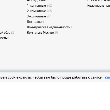
АРЕНДОВАТЬ
НОВОСТРОЙКИ
1-комнатные
962
Квартиры в но
2-комнатные
785
3-комнатные
261
Коттеджи
4
Коммерческая недвижимость
12
ой обл.
22
Комнаты в Москве
36
ость
6
уем cookie-файлы, чтобы вам было проще работать с сайтом.
Уз