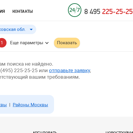
8 495
225-25-25
ИЯ
КОНТАКТЫ
овская обл.
овская обл.
до
Применить
a
1
Еще параметры
Показать
бл.
й край
м поиска не найдено.
 (495) 225-25-25 или
отправьте заявку
,
ветствующий вашим требованиям.
квы
|
Районы Москвы