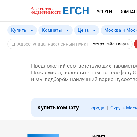
УСЛУГИ
КОМПАН
Купить
Комнаты
Цена
Москва и Моск
Купить
Москва и Моск
от
a
Метро
Район
Карта
Снять
Москва
Московская о
Краснодарски
Предложений соответствующих параметра
Пожалуйста, позвоните нам по телефону 8
и мы подберём наилучший вариант, соот
Купить комнату
Города
|
Округа Мос