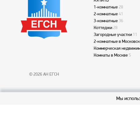
КУПИТЬ
1-комнатные
28
2-комнатные
41
3-комнатные
36
Коттеджи
28
Загородные участки
11
2-комнатные в Московск
Коммерческая недвижим
Комнаты в Москве
5
© 2026 АН ЕГСН
Мы использ