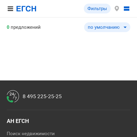
Фильтры
0
предложений
по умолчанию
по умолчанию
по цене ↓
по цене ↑
по комнатности ↓
по комнатности ↑
по общей площади ↓
по общей площади ↑
8 495 225-25-25
по этажу ↓
по этажу ↑
по этажности ↓
АН ЕГСН
по этажности ↑
Поиск недвижимости