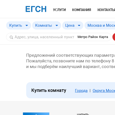
УСЛУГИ
КОМПАНИЯ
КОНТАКТЫ
Купить
Комнаты
Цена
Москва и Моск
Купить
Москва и Моск
от
a
Метро
Район
Карта
Снять
Москва
Московская о
Краснодарски
Предложений соответствующих параметра
Пожалуйста, позвоните нам по телефону 8
и мы подберём наилучший вариант, соот
Купить комнату
Города
|
Округа Мос