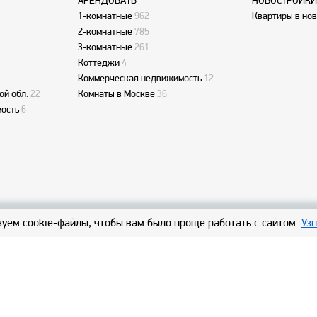
АРЕНДОВАТЬ
НОВОСТРОЙКИ
1-комнатные
962
Квартиры в но
2-комнатные
785
3-комнатные
261
Коттеджи
4
Коммерческая недвижимость
12
ой обл.
22
Комнаты в Москве
36
ость
6
уем cookie-файлы, чтобы вам было проще работать с сайтом.
Уз