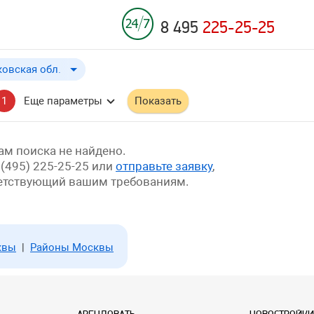
8 495
225-25-25
овская обл.
овская обл.
до
Применить
a
1
Еще параметры
Показать
бл.
й край
м поиска не найдено.
 (495) 225-25-25 или
отправьте заявку
,
ветствующий вашим требованиям.
квы
|
Районы Москвы