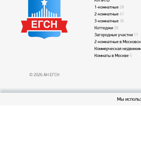
КУПИТЬ
1-комнатные
28
2-комнатные
41
3-комнатные
36
Коттеджи
28
Загородные участки
11
2-комнатные в Московск
Коммерческая недвижим
Комнаты в Москве
5
© 2026 АН ЕГСН
Мы использ