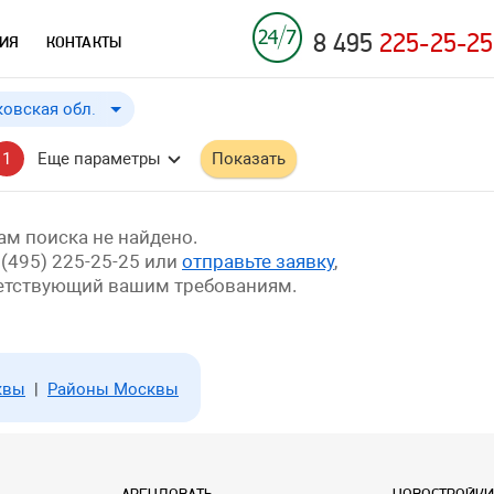
8 495
225-25-25
ИЯ
КОНТАКТЫ
овская обл.
овская обл.
до
Применить
a
1
Еще параметры
Показать
бл.
й край
м поиска не найдено.
 (495) 225-25-25 или
отправьте заявку
,
ветствующий вашим требованиям.
квы
|
Районы Москвы