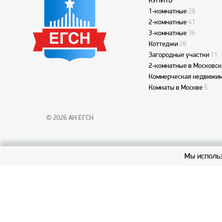
КУПИТЬ
1-комнатные
28
2-комнатные
41
3-комнатные
36
Коттеджи
28
Загородные участки
11
2-комнатные в Московск
Коммерческая недвижим
Комнаты в Москве
5
© 2026 АН ЕГСН
Мы использ