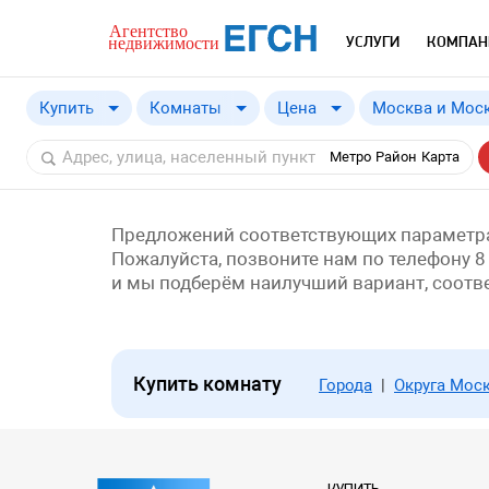
УСЛУГИ
КОМПАН
Купить
Комнаты
Цена
Москва и Моск
Купить
Москва и Моск
от
a
Метро
Район
Карта
Снять
Москва
Московская о
Краснодарски
Предложений соответствующих параметра
Пожалуйста, позвоните нам по телефону 8
и мы подберём наилучший вариант, соот
Купить комнату
Города
|
Округа Мос