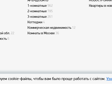
АРЕНДОВАТЬ
НОВОСТРОЙКИ
1-комнатные
962
Квартиры в но
2-комнатные
785
3-комнатные
261
Коттеджи
4
Коммерческая недвижимость
12
ой обл.
22
Комнаты в Москве
36
ость
6
уем cookie-файлы, чтобы вам было проще работать с сайтом.
Уз