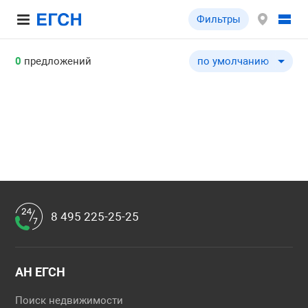
Фильтры
0
предложений
по умолчанию
по умолчанию
по цене ↓
по цене ↑
по комнатности ↓
по комнатности ↑
по общей площади ↓
по общей площади ↑
8 495 225-25-25
по этажу ↓
по этажу ↑
по этажности ↓
АН ЕГСН
по этажности ↑
Поиск недвижимости