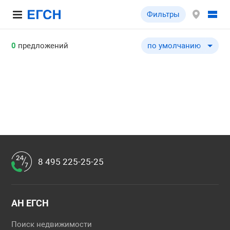
Фильтры
0
предложений
по умолчанию
по умолчанию
по цене ↓
по цене ↑
по комнатности ↓
по комнатности ↑
по общей площади ↓
по общей площади ↑
8 495 225-25-25
по этажу ↓
по этажу ↑
по этажности ↓
АН ЕГСН
по этажности ↑
Поиск недвижимости