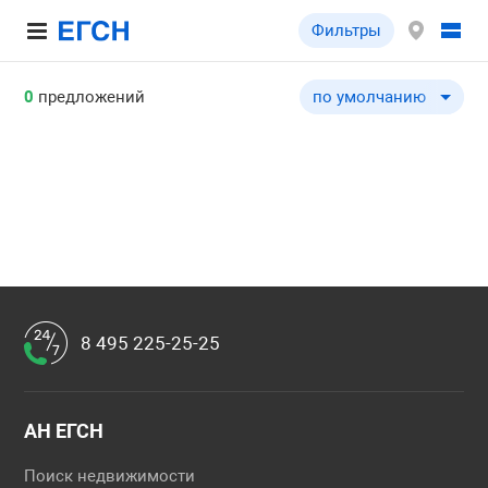
Фильтры
0
предложений
по умолчанию
по умолчанию
по цене ↓
по цене ↑
по комнатности ↓
по комнатности ↑
по общей площади ↓
по общей площади ↑
8 495 225-25-25
по этажу ↓
по этажу ↑
по этажности ↓
АН ЕГСН
по этажности ↑
Поиск недвижимости