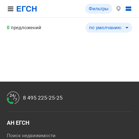
Фильтры
0
предложений
по умолчанию
по умолчанию
по цене ↓
по цене ↑
по комнатности ↓
по комнатности ↑
по общей площади ↓
по общей площади ↑
8 495 225-25-25
по этажу ↓
по этажу ↑
по этажности ↓
АН ЕГСН
по этажности ↑
Поиск недвижимости