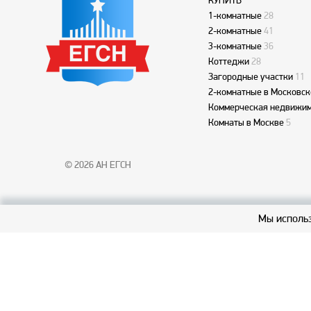
КУПИТЬ
1-комнатные
28
2-комнатные
41
3-комнатные
36
Коттеджи
28
Загородные участки
11
2-комнатные в Московск
Коммерческая недвижим
Комнаты в Москве
5
© 2026 АН ЕГСН
Мы использ