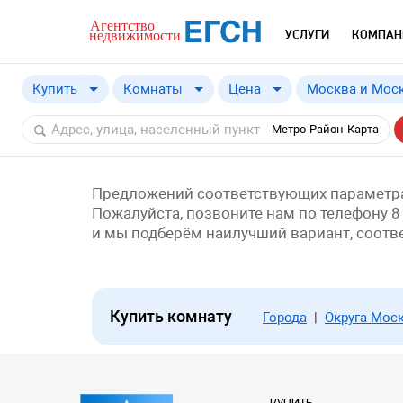
УСЛУГИ
КОМПАН
Купить
Комнаты
Цена
Москва и Моск
Купить
Москва и Моск
от
a
Метро
Район
Карта
Снять
Москва
Московская о
Краснодарски
Предложений соответствующих параметра
Пожалуйста, позвоните нам по телефону 8
и мы подберём наилучший вариант, соот
Купить комнату
Города
|
Округа Мос