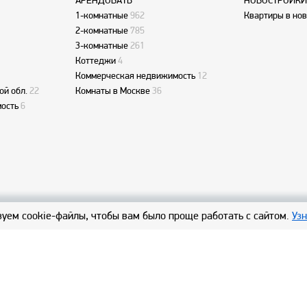
АРЕНДОВАТЬ
НОВОСТРОЙКИ
1-комнатные
962
Квартиры в но
2-комнатные
785
3-комнатные
261
Коттеджи
4
Коммерческая недвижимость
12
ой обл.
22
Комнаты в Москве
36
ость
6
уем cookie-файлы, чтобы вам было проще работать с сайтом.
Уз