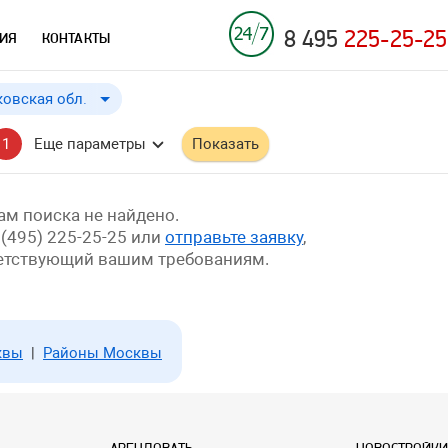
8 495
225-25-25
ИЯ
КОНТАКТЫ
овская обл.
овская обл.
до
Применить
a
1
Еще параметры
Показать
бл.
й край
м поиска не найдено.
 (495) 225-25-25 или
отправьте заявку
,
ветствующий вашим требованиям.
квы
|
Районы Москвы