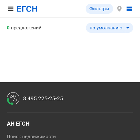
Фильтры
0
предложений
по умолчанию
по умолчанию
по цене ↓
по цене ↑
по комнатности ↓
по комнатности ↑
по общей площади ↓
по общей площади ↑
8 495 225-25-25
по этажу ↓
по этажу ↑
по этажности ↓
АН ЕГСН
по этажности ↑
Поиск недвижимости