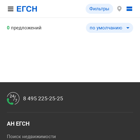
Фильтры
0
предложений
по умолчанию
по умолчанию
по цене ↓
по цене ↑
по комнатности ↓
по комнатности ↑
по общей площади ↓
по общей площади ↑
8 495 225-25-25
по этажу ↓
по этажу ↑
по этажности ↓
АН ЕГСН
по этажности ↑
Поиск недвижимости