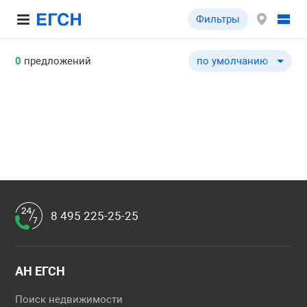
Фильтры
0
предложений
по умолчанию
по умолчанию
по цене ↓
по цене ↑
по комнатности ↓
по комнатности ↑
по общей площади ↓
по общей площади ↑
8 495 225-25-25
по этажу ↓
по этажу ↑
по этажности ↓
АН ЕГСН
по этажности ↑
Поиск недвижимости