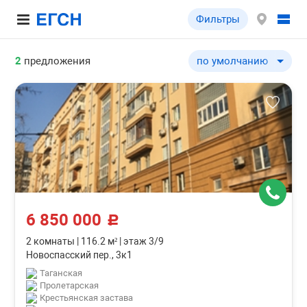
Фильтры
2
предложения
по умолчанию
по умолчанию
по цене ↓
по цене ↑
по комнатности ↓
по комнатности ↑
по общей площади ↓
по общей площади ↑
6 850 000
по этажу ↓
c
по этажу ↑
2 комнаты
|
116.2 м²
|
этаж 3/9
Новоспасский пер., 3к1
по этажности ↓
Таганская
по этажности ↑
Пролетарская
Крестьянская застава