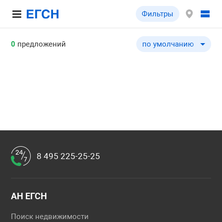
Фильтры
0
предложений
по умолчанию
по умолчанию
по цене ↓
по цене ↑
по комнатности ↓
по комнатности ↑
по общей площади ↓
по общей площади ↑
8 495 225-25-25
по этажу ↓
по этажу ↑
по этажности ↓
АН ЕГСН
по этажности ↑
Поиск недвижимости