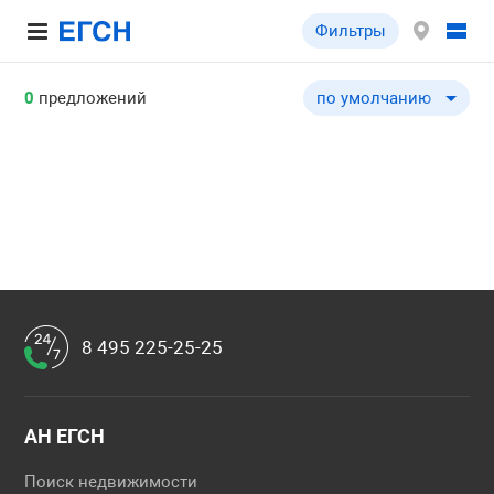
Фильтры
0
предложений
по умолчанию
по умолчанию
по цене ↓
по цене ↑
по комнатности ↓
по комнатности ↑
по общей площади ↓
по общей площади ↑
8 495 225-25-25
по этажу ↓
по этажу ↑
по этажности ↓
АН ЕГСН
по этажности ↑
Поиск недвижимости