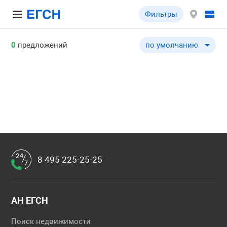
Фильтры
0
предложений
по умолчанию
по умолчанию
по цене ↓
по цене ↑
по комнатности ↓
по комнатности ↑
по общей площади ↓
по общей площади ↑
8 495 225-25-25
по этажу ↓
по этажу ↑
по этажности ↓
АН ЕГСН
по этажности ↑
Поиск недвижимости