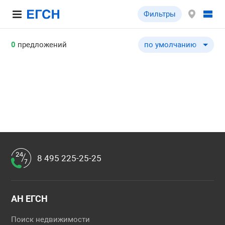
Фильтры
0
предложений
по умолчанию
по умолчанию
по цене ↓
по цене ↑
по комнатности ↓
по комнатности ↑
по общей площади ↓
по общей площади ↑
8 495 225-25-25
АН ЕГСН
Поиск недвижимости