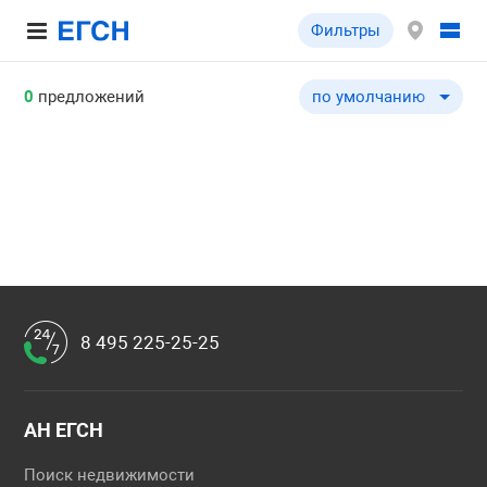
Фильтры
0
предложений
по умолчанию
по умолчанию
по цене ↓
по цене ↑
по комнатности ↓
по комнатности ↑
по общей площади ↓
по общей площади ↑
8 495 225-25-25
АН ЕГСН
Поиск недвижимости