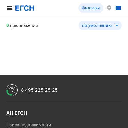
Фильтры
0
предложений
по умолчанию
по умолчанию
по цене ↓
по цене ↑
по комнатности ↓
по комнатности ↑
по общей площади ↓
по общей площади ↑
8 495 225-25-25
АН ЕГСН
Поиск недвижимости