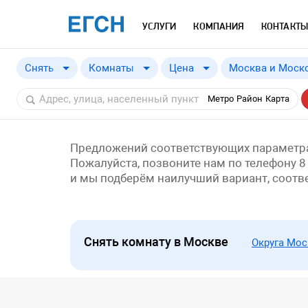
УСЛУГИ
КОМПАНИЯ
КОНТАКТЫ
Снять
Комнаты
Цена
Москва и Моско
Купить
Москва и Моско
от
a
Метро
Район
Карта
Снять
Москва
Московская обл
Предложений соответствующих параметра
Пожалуйста, позвоните нам по телефону 8
и мы подберём наилучший вариант, соот
Снять комнату в Москве
Округа Мо