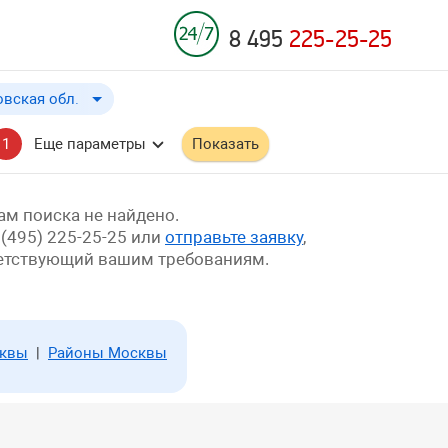
8 495
225-25-25
вская обл.
вская обл.
до
Применить
a
1
Еще параметры
Показать
.
м поиска не найдено.
 (495) 225-25-25 или
отправьте заявку
,
ветствующий вашим требованиям.
сквы
|
Районы Москвы