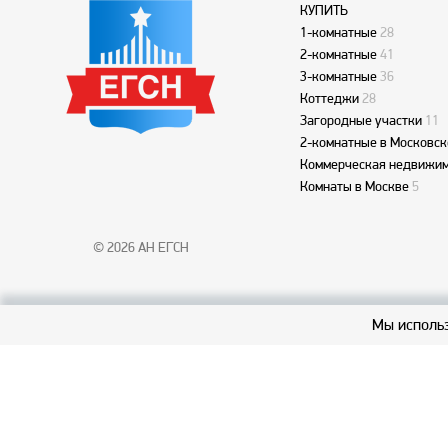
КУПИТЬ
1-комнатные
28
2-комнатные
41
3-комнатные
36
Коттеджи
28
Загородные участки
11
2-комнатные в Московск
Коммерческая недвижим
Комнаты в Москве
5
© 2026 АН ЕГСН
Мы использ