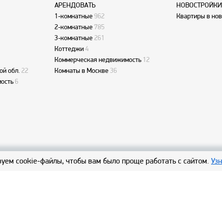
АРЕНДОВАТЬ
НОВОСТРОЙКИ
1-комнатные
962
Квартиры в но
2-комнатные
785
3-комнатные
261
Коттеджи
4
Коммерческая недвижимость
12
ой обл.
22
Комнаты в Москве
36
ость
6
уем cookie-файлы, чтобы вам было проще работать с сайтом.
Уз