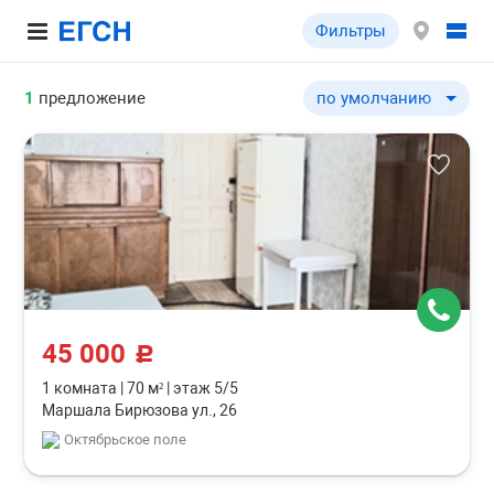
Фильтры
1
предложение
по умолчанию
по умолчанию
по цене ↓
по цене ↑
по комнатности ↓
по комнатности ↑
по общей площади ↓
по общей площади ↑
45 000
c
1 комната
|
70 м²
|
этаж 5/5
Маршала Бирюзова ул., 26
Октябрьское поле