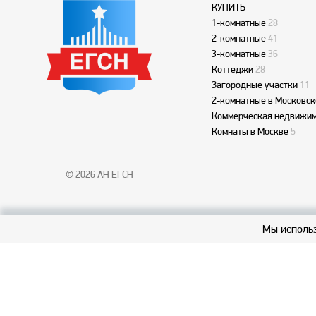
КУПИТЬ
1-комнатные
28
2-комнатные
41
3-комнатные
36
Коттеджи
28
Загородные участки
11
2-комнатные в Московск
Коммерческая недвижим
Комнаты в Москве
5
© 2026 АН ЕГСН
Мы использ