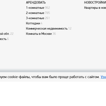
АРЕНДОВАТЬ
НОВОСТРОЙКИ
1-комнатные
962
Квартиры в но
2-комнатные
785
3-комнатные
261
Коттеджи
4
Коммерческая недвижимость
12
ой обл.
22
Комнаты в Москве
36
ость
6
уем cookie-файлы, чтобы вам было проще работать с сайтом.
Уз