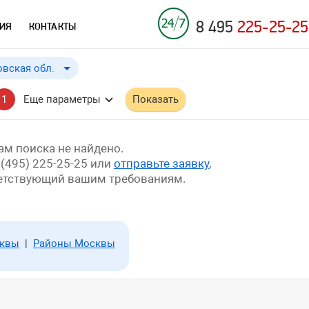
8 495
225-25-25
ИЯ
КОНТАКТЫ
вская обл.
вская обл.
до
Применить
a
1
Еще параметры
Показать
.
м поиска не найдено.
 (495) 225-25-25 или
отправьте заявку
,
ветствующий вашим требованиям.
сквы
|
Районы Москвы