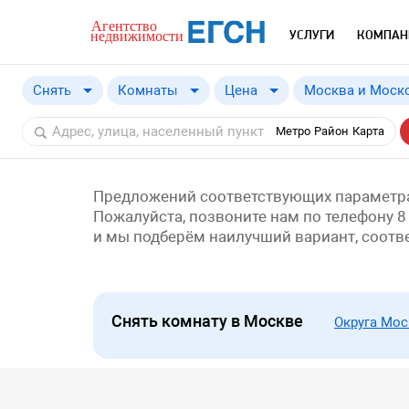
УСЛУГИ
КОМПАН
Снять
Комнаты
Цена
Москва и Моско
Купить
Москва и Моско
от
a
Метро
Район
Карта
Снять
Москва
Московская обл
Предложений соответствующих параметра
Пожалуйста, позвоните нам по телефону 8
и мы подберём наилучший вариант, соот
Снять комнату в Москве
Округа Мо