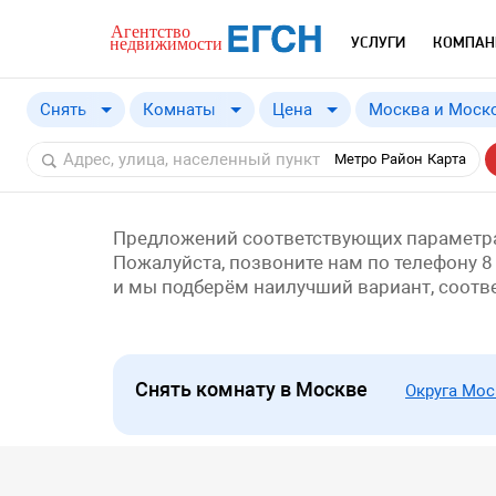
УСЛУГИ
КОМПАН
Снять
Комнаты
Цена
Москва и Моско
Купить
Москва и Моско
от
a
Метро
Район
Карта
Снять
Москва
Московская обл
Предложений соответствующих параметра
Пожалуйста, позвоните нам по телефону 8
и мы подберём наилучший вариант, соот
Снять комнату в Москве
Округа Мо