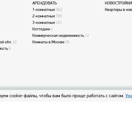
АРЕНДОВАТЬ
НОВОСТРОЙКИ
1-комнатные
962
Квартиры в но
2-комнатные
785
3-комнатные
261
Коттеджи
4
Коммерческая недвижимость
12
ой обл.
22
Комнаты в Москве
36
ость
6
уем cookie-файлы, чтобы вам было проще работать с сайтом.
Уз