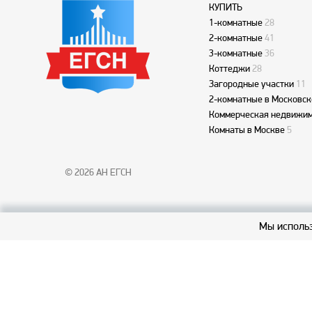
КУПИТЬ
1-комнатные
28
2-комнатные
41
3-комнатные
36
Коттеджи
28
Загородные участки
11
2-комнатные в Московск
Коммерческая недвижим
Комнаты в Москве
5
© 2026 АН ЕГСН
Мы использ