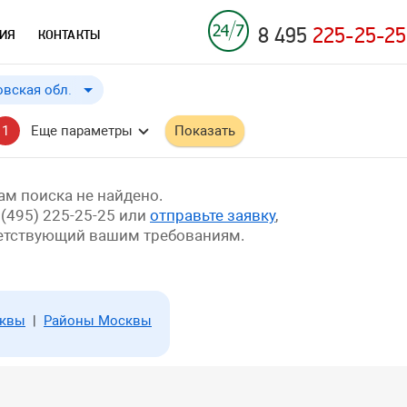
8 495
225-25-25
ИЯ
КОНТАКТЫ
вская обл.
вская обл.
до
Применить
a
1
Еще параметры
Показать
.
м поиска не найдено.
 (495) 225-25-25 или
отправьте заявку
,
ветствующий вашим требованиям.
сквы
|
Районы Москвы