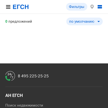
Фильтры
0
предложений
по умолчанию
по умолчанию
по цене ↓
по цене ↑
по комнатности ↓
по комнатности ↑
по общей площади ↓
по общей площади ↑
8 495 225-25-25
АН ЕГСН
Поиск недвижимости