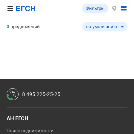
Фильтры
0
предложений
по умолчанию
по умолчанию
по цене ↓
по цене ↑
по комнатности ↓
по комнатности ↑
по общей площади ↓
по общей площади ↑
8 495 225-25-25
АН ЕГСН
Поиск недвижимости