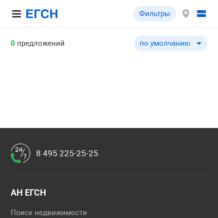
Фильтры
0
предложений
по умолчанию
по умолчанию
по цене ↓
по цене ↑
по комнатности ↓
по комнатности ↑
по общей площади ↓
по общей площади ↑
8 495 225-25-25
АН ЕГСН
Поиск недвижимости