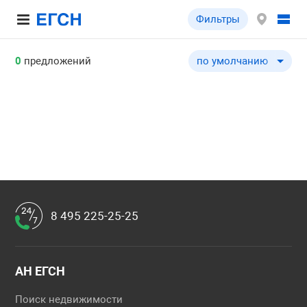
Фильтры
0
предложений
по умолчанию
по умолчанию
по цене ↓
по цене ↑
по комнатности ↓
по комнатности ↑
по общей площади ↓
по общей площади ↑
8 495 225-25-25
АН ЕГСН
Поиск недвижимости