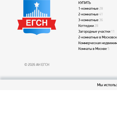
КУПИТЬ
1-комнатные
28
2-комнатные
41
3-комнатные
36
Коттеджи
28
Загородные участки
11
2-комнатные в Московск
Коммерческая недвижим
Комнаты в Москве
5
© 2026 АН ЕГСН
Мы использ