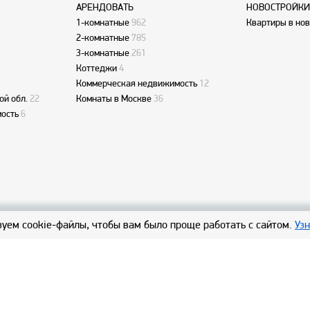
АРЕНДОВАТЬ
НОВОСТРОЙКИ
1-комнатные
962
Квартиры в но
2-комнатные
785
3-комнатные
261
Коттеджи
4
Коммерческая недвижимость
12
ой обл.
22
Комнаты в Москве
36
ость
6
уем cookie-файлы, чтобы вам было проще работать с сайтом.
Уз