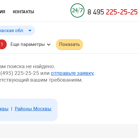
8 495
225-25-25
ИЯ
КОНТАКТЫ
вская обл.
вская обл.
до
Применить
a
1
Еще параметры
Показать
.
м поиска не найдено.
 (495) 225-25-25 или
отправьте заявку
,
ветствующий вашим требованиям.
сквы
|
Районы Москвы