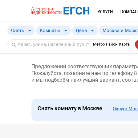
УСЛУГИ
КОМПАН
Снять
Комнаты
Цена
Москва и Моско
Купить
Москва и Моско
от
a
Метро
Район
Карта
Снять
Москва
Московская обл
Предложений соответствующих параметра
Пожалуйста, позвоните нам по телефону 8
и мы подберём наилучший вариант, соот
Снять комнату в Москве
Округа Мо