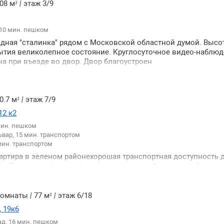
 и школы театры и концертные залы Москвы рестораны бары
08 м²
|
этаж 3/9
иники и больницы отличная работа службы доставки места 
зрешениям на парковках. Квартира имеет отличную планиров
 10 мин. пешком
л все комнаты изолированные светлые с большими окнами 
щение потолками 327м дополнительный выход из квартиры п
дная "сталинка" рядом с Московской областной думой. Высо
р. Есть возможность присоединить мансардный этаж. Перви
рытия великолепное состояние. Круглосуточное видео-наблю
зников нет.
на при въезде во двор. Двор благоустроен
0.7 м²
|
этаж 7/9
12 к2
мин. пешком
вар, 15 мин. транспортом
мин. транспортом
вартира в зеленом районехорошая транспортная доступность д
м м Давыдково(пешком)транспортом до м Кунцевская Славян
ая инфраструктура- детские садышколаразличные магазины.
 комнаты
|
77 м²
|
этаж 6/18
 19к6
ад, 16 мин. пешком