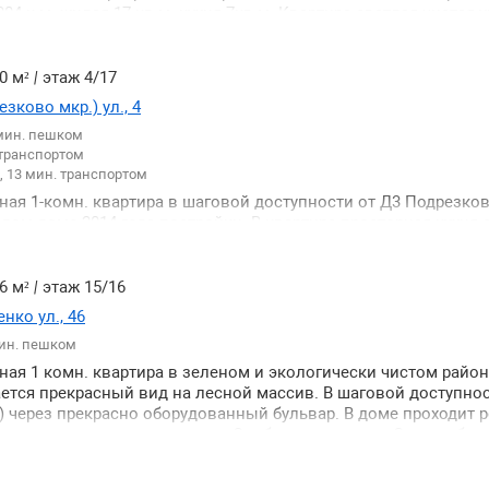
км от МКАД. До ст.м. Медведково - 20 мин автобусом. До ж/д 
4 к.м. жилая 17 кв.м. кухня 7кв.м. Квартира светлая чистая 
 До МКАД - 10 мин на транспорте. Быстрый выезд на Ярослав
н. Развитая инфраструктура. Находилась в одной семье. Оди
ссе./
ободная продажа быстрый выход на сделку. Оперативный пок
0 м²
|
этаж 4/17
зково мкр.) ул., 4
 мин. пешком
 транспортом
 13 мин. транспортом
ная 1-комн. квартира в шаговой доступности от Д3 Подрезков
ом доме 2014 года постройки. В квартире просторная кухня 
 19 кв.м раздельный с/у. Квартира готова для сдачи или пр
 и застеклена. Один собственник ДКП 2021 года. Легкая альте
6 м²
|
этаж 15/16
ко ул., 46
мин. пешком
ная 1 комн. квартира в зеленом и экологически чистом райо
ется прекрасный вид на лесной массив. В шаговой доступнос
) через прекрасно оборудованный бульвар. В доме проходит 
 планировка. лоджия с кухни. Свободная продажа Один собст
од на сделку.