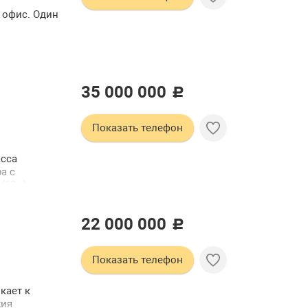
 офис. Один
35 000 000
c
Показать телефон
асса
а с
(12м) с
 оснащена
од
22 000 000
ждой комнате
c
. Квартира
ана
Показать телефон
подземная
 дорожками
магазины
кает к
 езды в
жия