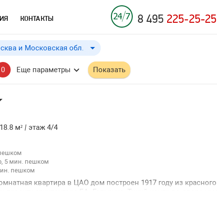
8 495
225-25-25
ИЯ
КОНТАКТЫ
сква и Московская обл.
Москва и Московская обл.
до
Применить
a
a
0
Еще параметры
Показать
Москва
Московская обл.
Краснодарский край
18.8 м²
|
этаж 4/4
 пешком
, 5 мин. пешком
мин. пешком
комнатная квартира в ЦАО дом построен 1917 году из красного
и ↓
 проекту архитектора Г.А. Гельриха. Тихий центр во дворе им
и ↑
шлагбаум две квартиры на этаже. Рядом три станции метро и 
 Кремля. Развитая инфраструктура все в шаговой доступности