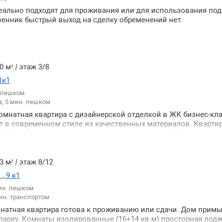
ально подходят для проживания или для использования под
енник быстрый выход на сделку обременений нет.
0 м²
|
этаж 3/8
1к1
. пешком
, 5 мин. пешком
омнатная квартира с дизайнерской отделкой в ЖК бизнес-кл
т в современном стиле из качественных материалов. Квартир
2018 г. Планировка: просторная кухня-гостиная (38м) спальня 
) совмещенный санузел. Квартира полностью меблирована и
й в двух комнатах установлены кондиционеры. Много мест п
ка: холодильник духовка с СВЧ канальный кондиционер в ка
3 м²
|
этаж 8/12
нка с сушкой проектор 4к с диагональю изображения 3 метра
, 9 к1
стью оснащенной с мебелью и техникой. Круглосуточная охр
ин. пешком
ория дома. Двор без машин въезд под шлагбаум наземная и 
ин. транспортом
большой собственный парк "Зеленая река" с велосипедными
 детскими площадками. В ЖК имеются детские сады школы 
мнатная квартира готова к проживанию или сдачи. Дом примы
ны. Хорошая транспортная доступность до центра 5 -10 минут
арку. Комнаты изолированные (16+14 кв.м) просторная лод