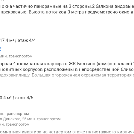
 окна частично панорамные на 3 стороны.2 балкона видовые
- прекрасные. Высота потолков 3 метра предусмотрено окно 
17.4 м²
|
этаж 4/4
7
 мин. транспортом
орная 4-х комнатная квартира в ЖК Болтино (комфорт-класс) 
нолитных корпусов расположены в непосредственной близо
дохранилищу. Большая огороженная охраняемая территория 
парковкой детские площадки. Общая площадь квартиры с рем
74 кв. м. в том числе кухня - 147 кв.м. к которой примыкает го
ьня – 207 кв.м. с ванной комнатой и гардеробной две спальни
е расположены гостевой санузел с душем кладовка. Все комн
0.4 м²
|
этаж 4/5
золированные высокие потолки 3.2м. Дом газифицирован об
нвалидов домофоном пассажирским лифтом. Социальная инф
ин. транспортом
ей доступности муниципальная школа и детский сад аптеки 
 Донского, 25 мин. транспортом
 Пятёрочка Вкусвилл Перекрёсток а также учреждения обще
ин. транспортом
 обслуживания в центре деревни Болтино находится храм Тр
а берегу водохранилища расположены пляжи и яхт-клубы. Т
омнатная квартира на четвертом этаже пятиэтажного кирпич