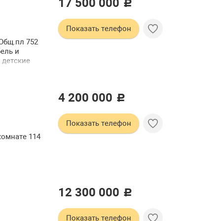
17 500 000
c
Показать телефон
 Общ.пл 752
бель и
 детские
нтр и др.
вки
зд
4 200 000
c
лых
Показать телефон
комнате 114
12 300 000
c
Показать телефон