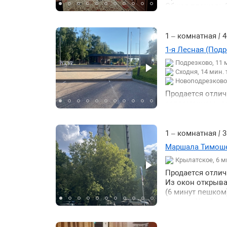
доступность: 9 
Общая площадь 30
Мытищи - 25 мин
балкон застекле
Дмитровское шо
собственник. Св
1 – комнатная
|
4
1-я Лесная (Подре
Подрезково, 11
Сходня, 14 мин.
Новоподрезково,
Продается отлич
современном жил
большая комната
лоджия утеплена
1 – комнатная
|
3
Маршала Тимошен
Крылатское, 6 
Продается отлич
Из окон открыва
(6 минут пешком
фасада. Удобная
Оперативный вых