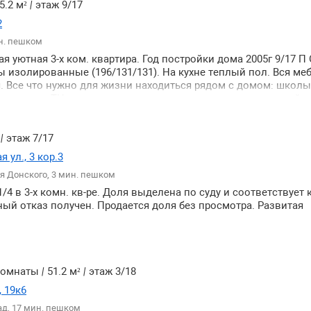
5.2 м²
|
этаж 9/17
2
н. пешком
я уютная 3-х ком. квартира. Год постройки дома 2005г 9/17 П
ы изолированные (196/131/131). На кухне теплый пол. Вся ме
я. Все что нужно для жизни находиться рядом с домом: школы
и аптеки ТЦ автосервис парикмахерские развлекательный це
ортная доступность: в нескольких минутах находятся остано
транспорта до МЦД Сколково - 13 минут пешком быстрый вые
на Минское шоссе Можайское шоссе. Альтернатива. 2 взрос
²
|
этаж 7/17
рг.
 ул., 3 кор.3
я Донского, 3 мин. пешком
/4 в 3-х комн. кв-ре. Доля выделена по суду и соответствует 
ный отказ получен. Продается доля без просмотра. Развитая
 комнаты
|
51.2 м²
|
этаж 3/18
 19к6
ад, 17 мин. пешком