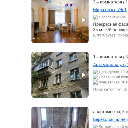
гимназии лицеи
3 – комнатная
|
1
по этажу ↑
магазины поликл
Мира пр-кт, 74с1
резидентским ра
по этажности ↓
Проспект Мира,
просторный хол
по этажности ↑
подсобное поме
Прекрасная фаса
лестнице во дво
35 м. ж/б перек
документы. Отка
шлагбаум и охра
1 – комнатная
|
3
Артамонова ул., 
Давыдково, 10 
Славянский буль
Кунцевская, 10 
Продается 1-я к
не только рядо
бульвар. Развит
апартаменты, 3
Берёзовая аллея,
Ботанический с