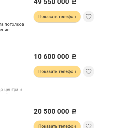
49 550 000
 бани
c
по
ку:
Показать телефон
имеется
о черной
та потолков
чные
дение
10 600 000
c
Показать телефон
о центра и
ский
20 500 000
c
Показать телефон