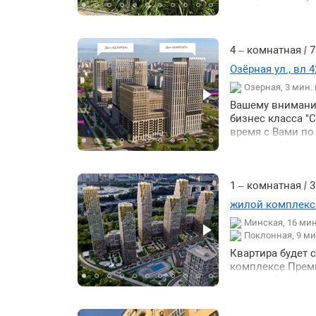
пешей доступнос
предбанник на д
соседи. Фасад д
магазины салоны
кондиционер. Од
4 – комнатная
|
7
Озёрная ул., вл 4
Озерная, 3 мин
Вашему вниманию
бизнес класса "
время с Вами по
видовом 16 этаж
выделен синей с
солнечной. Квар
из: Просторной 
1 – комнатная
|
3
санузлов. Систе
жилой комплекс 
подземном парк
Минская, 16 ми
электромобилей.
Поклонная, 9 м
отличный семей
комплексами и 
Квартира будет 
отдыха предусм
комплексе Преми
атмосферу уютно
гарантией того 
пространством ц
составляет 7.5 
метро Озёрная. 
фонтанами арт-о