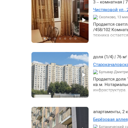
3 – комнатная
|
7
Чистяковой ул., 
Сколково, 13 ми
Продается светла
/458/102 Комнат
техника остаетс
сады поликлиник
Отличная трансп
общественного 
автомобилистов 
доля (1/4)
|
76 м
собственника. То
Старокачаловская
Бульвар Дмитри
Продается доля 1
кв.м. Нотариаль
инфраструктура.
апартаменты, 2
Берёзовая аллея,
Ботанический с