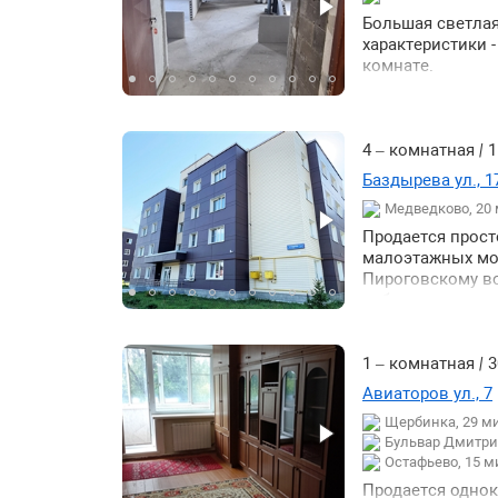
Большая светлая
характеристики 
комнате.
4 – комнатная
|
1
Баздырева ул., 1
Медведково, 20
Продается прост
малоэтажных мо
Пироговскому во
наблюдением и 
застройщика - 11
кв.м мастер-спал
кв.м. в коридор
1 – комнатная
|
3
просторные и и
Авиаторов ул., 7
пандусом для и
Щербинка, 29 м
находится в пеш
Бульвар Дмитрия
магазины Магнит
Остафьево, 15 м
питания и сферы
Живоначальной н
Продается однок