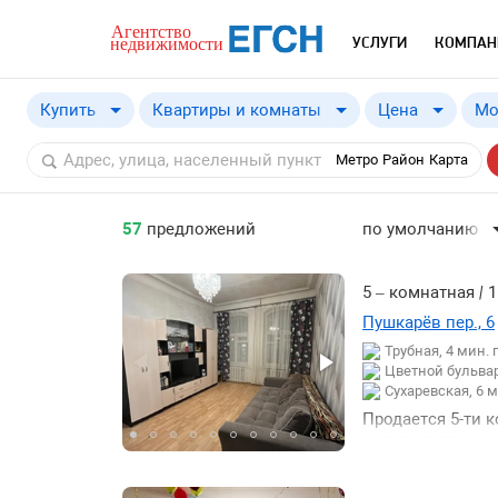
УСЛУГИ
КОМПАН
Купить
Квартиры и комнаты
Цена
Мо
Купить
от
Метро
Район
Карта
Снять
57
предложений
по умолчанию
по умолчанию
по цене ↓
5 – комнатная
|
1
по цене ↑
Пушкарёв пер., 6
Трубная, 4 мин.
по комнатности ↓
Цветной бульвар
по комнатности ↑
Сухаревская, 6 
Продается 5-ти 
по общей площад
индивидуальному
по общей площад
парковка через 
кольцо 15 км до
по этажу ↓