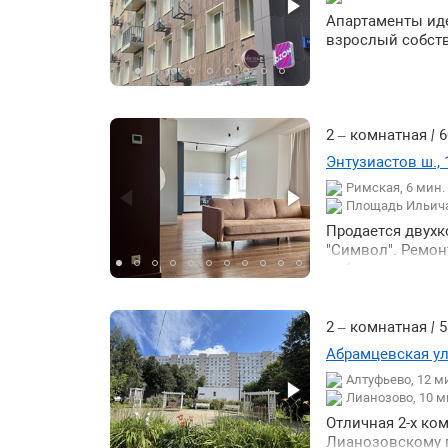
Апартаменты иде
взрослый собств
2 – комнатная
|
6
Энтузиастов ш., 
Римская, 6 мин
Площадь Ильича
Продается двухк
"Символ". Ремон
собственности с 
гардеробной (5м
бытовой технико
хранение. Техни
2 – комнатная
|
5
стиральная маши
Абрамцевская ул.
продается полно
Алтуфьево, 12 м
закрытая террит
Лианозово, 10 м
парковки. В ЖК 
и современными
Отличная 2-х ко
кофейни рестора
Лианозовскому п