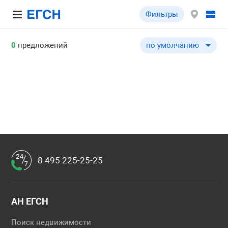
Фильтры
0
предложений
по умолчанию
по умолчанию
по цене ↓
по цене ↑
по комнатности ↓
по комнатности ↑
по общей площади ↓
по общей площади ↑
8 495 225-25-25
по этажу ↓
по этажу ↑
по этажности ↓
АН ЕГСН
по этажности ↑
Поиск недвижимости