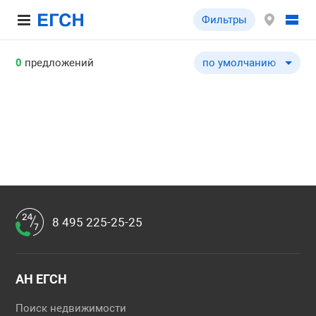
Фильтры
0
предложений
по умолчанию
по умолчанию
по цене ↓
по цене ↑
по комнатности ↓
по комнатности ↑
по общей площади ↓
по общей площади ↑
8 495 225-25-25
по этажу ↓
по этажу ↑
по этажности ↓
АН ЕГСН
по этажности ↑
Поиск недвижимости