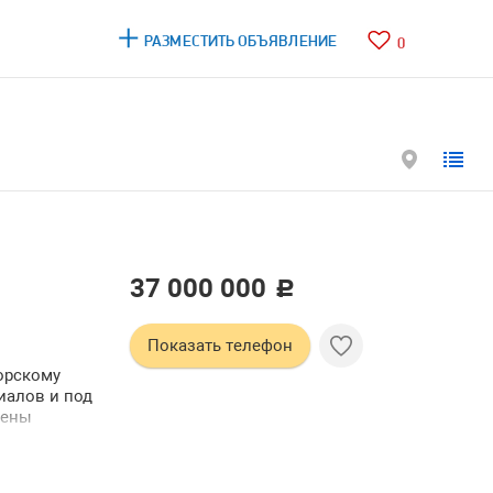
РАЗМЕСТИТЬ ОБЪЯВЛЕНИЕ
0
37 000 000
c
Показать телефон
орскому
иалов и под
лены
были
и выполнены
льзования в