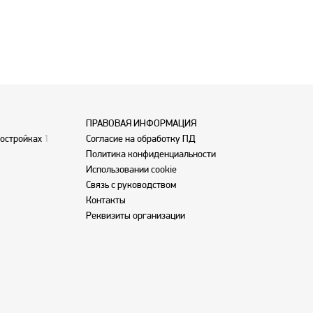
ивал ремонт
столешница
На кухне
ая машина.
аказ для
ткой. Также
ние для
алкон —
асти только
ПРАВОВАЯ ИНФОРМАЦИЯ
ма.
одажи
востройках
1
Согласие на обработку ПД
ица
Политика конфиденциальности
 оформлению
Использовании cookie
изации
Связь с руководством
Контакты
Реквизиты организации