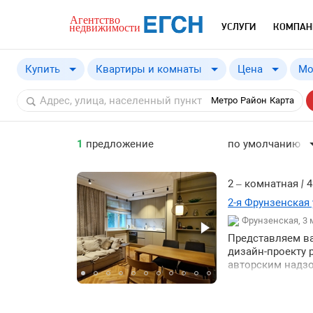
УСЛУГИ
КОМПАН
Купить
Квартиры и комнаты
Цена
Мо
Купить
от
Метро
Район
Карта
Снять
1
предложение
по умолчанию
по умолчанию
по цене ↓
2 – комнатная
|
4
по цене ↑
2-я Фрунзенская у
Фрунзенская, 3
по комнатности ↓
Представляем ва
по комнатности ↑
дизайн-проекту
по общей площад
авторским надзо
потолок стены 
по общей площад
демонтированы 
работы по новой
по этажу ↓