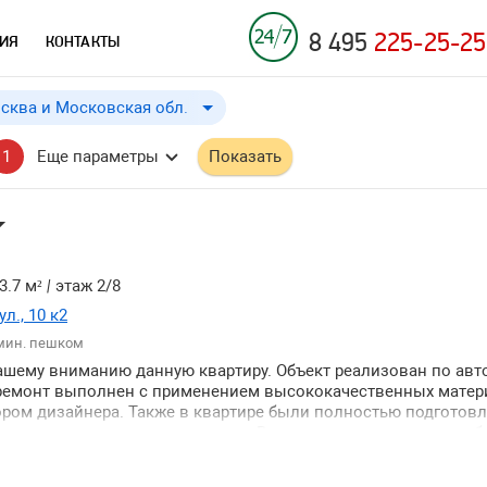
8 495
225-25-25
ИЯ
КОНТАКТЫ
сква и Московская обл.
Москва и Московская обл.
до
Применить
a
a
1
Еще параметры
Показать
Москва
Московская обл.
Краснодарский край
3.7 м²
|
этаж 2/8
л., 10 к2
 мин. пешком
шему вниманию данную квартиру. Объект реализован по авт
 ремонт выполнен с применением высококачественных матер
и ↓
ром дизайнера. Также в квартире были полностью подготов
и пол выполнена шумоизоляция. Все элементы конструкции 
и ↑
и возведены заново произведена замена электропроводки 
 разводке труб включая установку водонагревателя для испо