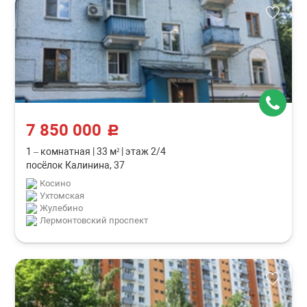
7 850 000
c
1 – комнатная
|
33 м²
|
этаж 2/4
посёлок Калинина, 37
Косино
Ухтомская
Жулебино
Лермонтовский проспект