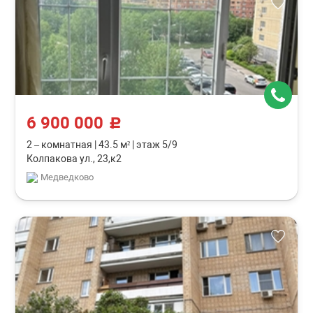
6 900 000
c
2 – комнатная
|
43.5 м²
|
этаж 5/9
Колпакова ул., 23,к2
Медведково