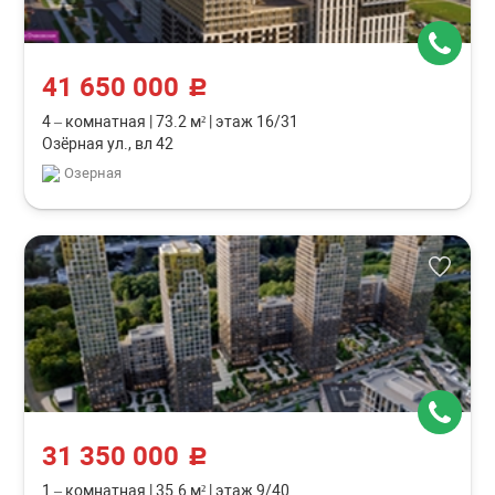
41 650 000
c
4 – комнатная
|
73.2 м²
|
этаж 16/31
Озёрная ул., вл 42
Озерная
31 350 000
c
1 – комнатная
|
35.6 м²
|
этаж 9/40