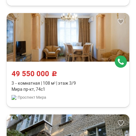
49 550 000
c
3 – комнатная
|
108 м²
|
этаж 3/9
Мира пр-кт, 74с1
Проспект Мира