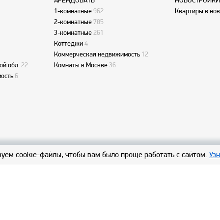
АРЕНДОВАТЬ
НОВОСТРОЙКИ
1-комнатные
962
Квартиры в но
2-комнатные
785
3-комнатные
261
Коттеджи
4
Коммерческая недвижимость
12
ой обл.
22
Комнаты в Москве
36
ость
6
уем cookie-файлы, чтобы вам было проще работать с сайтом.
Уз