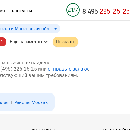
8 495
225-25-25
ИЯ
КОНТАКТЫ
сква и Московская обл.
Москва и Московская обл.
до
Применить
a
a
1
Еще параметры
Показать
Москва
Московская обл.
Краснодарский край
м поиска не найдено.
 (495) 225-25-25 или
отправьте заявку
,
ветствующий вашим требованиям.
сквы
|
Районы Москвы