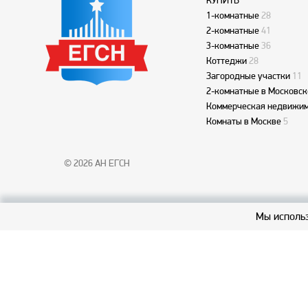
КУПИТЬ
1-комнатные
28
2-комнатные
41
3-комнатные
36
Коттеджи
28
Загородные участки
11
2-комнатные в Московск
Коммерческая недвижим
Комнаты в Москве
5
© 2026 АН ЕГСН
Мы использ