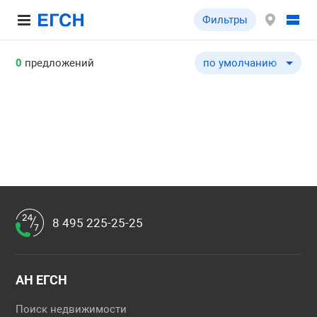
Фильтры
0
предложений
по умолчанию
по умолчанию
по цене ↓
по цене ↑
по комнатности ↓
по комнатности ↑
по общей площади ↓
по общей площади ↑
8 495 225-25-25
по этажу ↓
по этажу ↑
по этажности ↓
АН ЕГСН
по этажности ↑
Поиск недвижимости