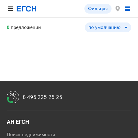
Фильтры
0
предложений
по умолчанию
по умолчанию
по цене ↓
по цене ↑
по комнатности ↓
по комнатности ↑
по общей площади ↓
по общей площади ↑
8 495 225-25-25
по этажу ↓
по этажу ↑
по этажности ↓
АН ЕГСН
по этажности ↑
Поиск недвижимости