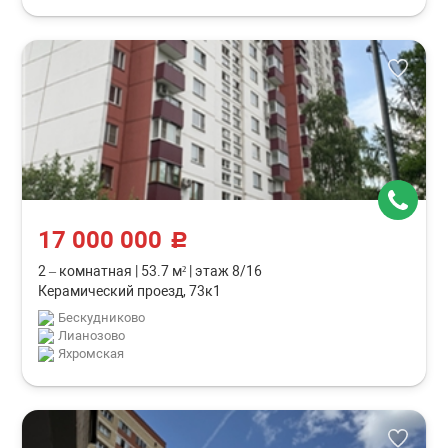
17 000 000
c
2 – комнатная
|
53.7 м²
|
этаж 8/16
Керамический проезд, 73к1
Бескудниково
Лианозово
Яхромская