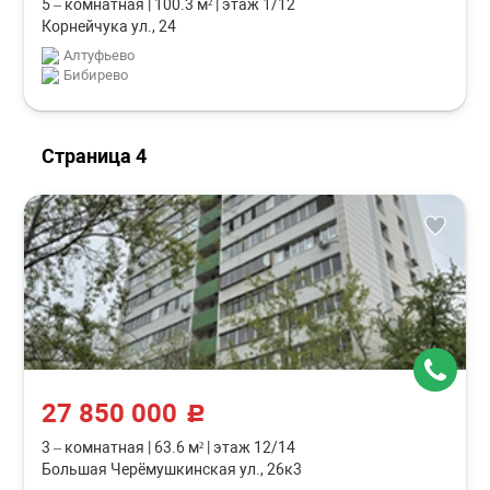
5 – комнатная
|
100.3 м²
|
этаж 1/12
Корнейчука ул., 24
Алтуфьево
Бибирево
Страница 4
27 850 000
c
3 – комнатная
|
63.6 м²
|
этаж 12/14
Большая Черёмушкинская ул., 26к3