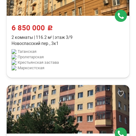
6 850 000
c
2 комнаты
|
116.2 м²
|
этаж 3/9
Новоспасский пер., 3к1
Таганская
Пролетарская
Крестьянская застава
Марксистская