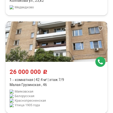
Колпакова ул., 23,к2
Медведково
26 000 000
c
1 – комнатная
|
42.4 м²
|
этаж 7/9
Малая Грузинская , 46
Маяковская
Белорусская
Краснопресненская
Улица 1905 года