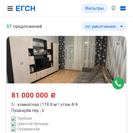
Фильтры
57
предложений
по умолчанию
по умолчанию
по цене ↓
по цене ↑
по комнатности ↓
по комнатности ↑
по общей площади ↓
по общей площади ↑
81 000 000
по этажу ↓
c
по этажу ↑
5 – комнатная
|
118.8 м²
|
этаж 4/4
Пушкарёв пер., 6
по этажности ↓
Трубная
по этажности ↑
Цветной бульвар
Сухаревская