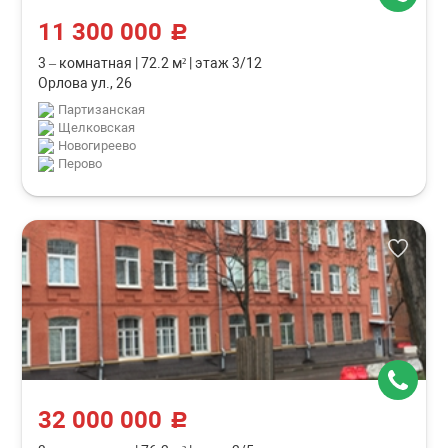
11 300 000
c
3 – комнатная
|
72.2 м²
|
этаж 3/12
Орлова ул., 26
Партизанская
Щелковская
Новогиреево
Перово
32 000 000
c