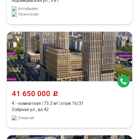
Абрамцевская ул., 9 к1
Алтуфьево
Лианозово
41 650 000
c
4 – комнатная
|
73.2 м²
|
этаж 16/31
Озёрная ул., вл 42
Озерная