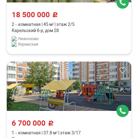
18 500 000
c
2 – комнатная
|
45 м²
|
этаж 2/5
Карельский б-р, дом 28
Лианозово
Яхромская
6 700 000
c
1 – комнатная
|
37.8 м²
|
этаж 3/17