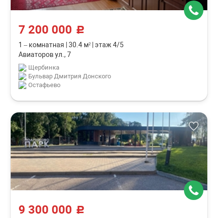
7 200 000
c
1 – комнатная
|
30.4 м²
|
этаж 4/5
Авиаторов ул., 7
Щербинка
Бульвар Дмитрия Донского
Остафьево
9 300 000
c