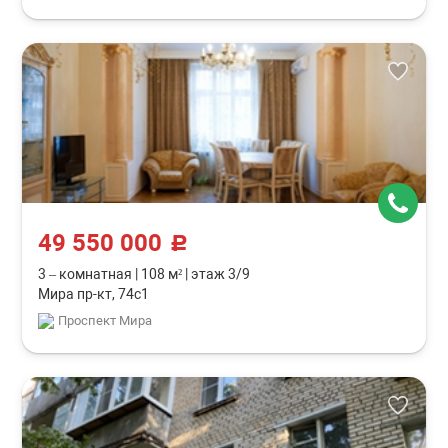
49 550 000
c
3 – комнатная
|
108 м²
|
этаж 3/9
Мира пр-кт, 74с1
Проспект Мира