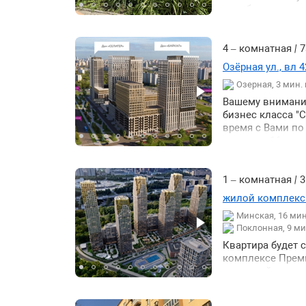
пешей доступнос
предбанник на д
соседи. Фасад д
магазины салоны
кондиционер. Од
4 – комнатная
|
7
Озёрная ул., вл 4
Озерная, 3 мин
Вашему вниманию
бизнес класса "
время с Вами по
видовом 16 этаж
выделен синей с
солнечной. Квар
из: Просторной 
1 – комнатная
|
3
санузлов. Систе
жилой комплекс 
подземном парк
Минская, 16 ми
электромобилей.
Поклонная, 9 м
отличный семей
комплексами и 
Квартира будет 
отдыха предусм
комплексе Преми
атмосферу уютно
гарантией того 
пространством ц
составляет 7.5 
метро Озёрная. 
фонтанами арт-о