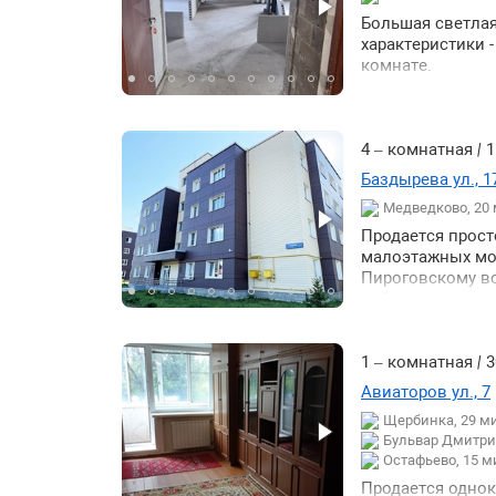
Большая светлая
характеристики 
комнате.
4 – комнатная
|
1
Баздырева ул., 1
Медведково, 20
Продается прост
малоэтажных мо
Пироговскому во
наблюдением и 
застройщика - 11
кв.м мастер-спал
кв.м. в коридор
1 – комнатная
|
3
просторные и и
Авиаторов ул., 7
пандусом для и
Щербинка, 29 м
находится в пеш
Бульвар Дмитрия
магазины Магнит
Остафьево, 15 м
питания и сферы
Живоначальной н
Продается однок