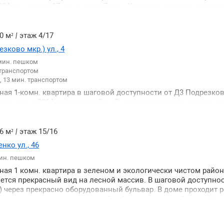
км от МКАД. До ст.м. Медведково - 20 мин автобусом. До ж/д 
4 к.м. жилая 17 кв.м. кухня 7кв.м. Квартира светлая чистая 
 До МКАД - 10 мин на транспорте. Быстрый выезд на Ярослав
н. Развитая инфраструктура. Находилась в одной семье. Оди
ссе./
ободная продажа быстрый выход на сделку. Оперативный пок
0 м²
|
этаж 4/17
зково мкр.) ул., 4
 мин. пешком
 транспортом
 13 мин. транспортом
ная 1-комн. квартира в шаговой доступности от Д3 Подрезков
ом доме 2014 года постройки. В квартире просторная кухня 
 19 кв.м раздельный с/у. Квартира готова для сдачи или пр
 и застеклена. Один собственник ДКП 2021 года. Легкая альте
6 м²
|
этаж 15/16
ко ул., 46
мин. пешком
ная 1 комн. квартира в зеленом и экологически чистом райо
ется прекрасный вид на лесной массив. В шаговой доступнос
) через прекрасно оборудованный бульвар. В доме проходит 
 планировка. лоджия с кухни. Свободная продажа Один собст
од на сделку.