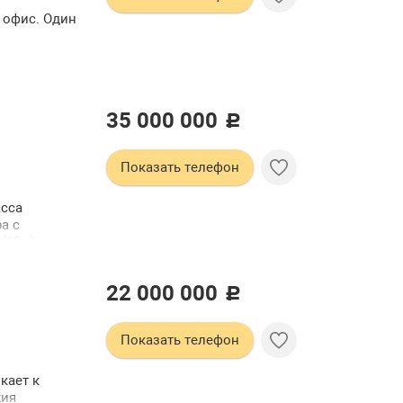
 офис. Один
35 000 000
c
Показать телефон
асса
а с
(12м) с
 оснащена
од
22 000 000
ждой комнате
c
. Квартира
ана
Показать телефон
подземная
 дорожками
магазины
кает к
 езды в
жия