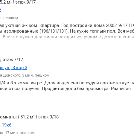
5.2 м²
|
этаж 9/17
2
н. пешком
я уютная 3-х ком. квартира. Год постройки дома 2005г 9/17 П
ы изолированные (196/131/131). На кухне теплый пол. Вся ме
я. Все что нужно для жизни находиться рядом с домом: школы
и аптеки ТЦ автосервис парикмахерские развлекательный це
ортная доступность: в нескольких минутах находятся остано
транспорта до МЦД Сколково - 13 минут пешком быстрый вые
на Минское шоссе Можайское шоссе. Альтернатива. 2 взрос
²
|
этаж 7/17
рг.
 ул., 3 кор.3
я Донского, 3 мин. пешком
/4 в 3-х комн. кв-ре. Доля выделена по суду и соответствует 
ный отказ получен. Продается доля без просмотра. Развитая
 комнаты
|
51.2 м²
|
этаж 3/18
 19к6
ад, 17 мин. пешком