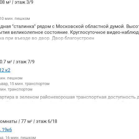
 и школы театры и концертные залы Москвы рестораны бары
08 м²
|
этаж 3/9
иники и больницы отличная работа службы доставки места 
зрешениям на парковках. Квартира имеет отличную планиров
 10 мин. пешком
л все комнаты изолированные светлые с большими окнами 
щение потолками 327м дополнительный выход из квартиры п
дная "сталинка" рядом с Московской областной думой. Высо
р. Есть возможность присоединить мансардный этаж. Перви
рытия великолепное состояние. Круглосуточное видео-наблю
зников нет.
на при въезде во двор. Двор благоустроен
0.7 м²
|
этаж 7/9
12 к2
мин. пешком
вар, 15 мин. транспортом
мин. транспортом
вартира в зеленом районехорошая транспортная доступность д
м м Давыдково(пешком)транспортом до м Кунцевская Славян
ая инфраструктура- детские садышколаразличные магазины.
 комнаты
|
77 м²
|
этаж 6/18
 19к6
ад, 16 мин. пешком