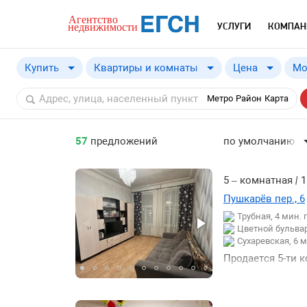
УСЛУГИ
КОМПАН
Купить
Квартиры и комнаты
Цена
Мо
Купить
от
Метро
Район
Карта
Снять
57
предложений
по умолчанию
по умолчанию
по цене ↓
5 – комнатная
|
1
по цене ↑
Пушкарёв пер., 6
Трубная, 4 мин.
по комнатности ↓
Цветной бульвар
по комнатности ↑
Сухаревская, 6 
Продается 5-ти 
по общей площад
индивидуальному
по общей площад
парковка через 
кольцо 15 км до
по этажу ↓