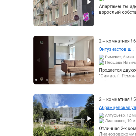
Апартаменты иде
взрослый собств
2 – комнатная
|
6
Энтузиастов ш., 
Римская, 6 мин
Площадь Ильича
Продается двухк
"Символ". Ремон
собственности с 
гардеробной (5м
бытовой технико
хранение. Техни
2 – комнатная
|
5
стиральная маши
Абрамцевская ул.
продается полно
Алтуфьево, 12 м
закрытая террит
Лианозово, 10 м
парковки. В ЖК 
и современными
Отличная 2-х ко
кофейни рестора
Лианозовскому п