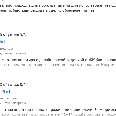
ально подходят для проживания или для использования под
енник быстрый выход на сделку обременений нет.
0 м²
|
этаж 3/8
1к1
. пешком
, 5 мин. пешком
омнатная квартира с дизайнерской отделкой в ЖК бизнес-кл
т в современном стиле из качественных материалов. Квартир
2018 г. Планировка: просторная кухня-гостиная (38м) спальня 
) совмещенный санузел. Квартира полностью меблирована и
й в двух комнатах установлены кондиционеры. Много мест п
ка: холодильник духовка с СВЧ канальный кондиционер в ка
3 м²
|
этаж 8/12
нка с сушкой проектор 4к с диагональю изображения 3 метра
, 9 к1
стью оснащенной с мебелью и техникой. Круглосуточная охр
ин. пешком
ория дома. Двор без машин въезд под шлагбаум наземная и 
ин. транспортом
большой собственный парк "Зеленая река" с велосипедными
 детскими площадками. В ЖК имеются детские сады школы 
мнатная квартира готова к проживанию или сдачи. Дом примы
ны. Хорошая транспортная доступность до центра 5 -10 минут
арку. Комнаты изолированные (16+14 кв.м) просторная лод