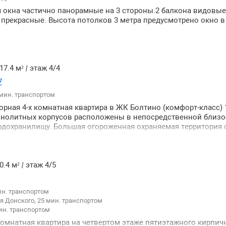
 окна частично панорамные на 3 стороны.2 балкона видовые
- прекрасные. Высота потолков 3 метра предусмотрено окно 
17.4 м²
|
этаж 4/4
7
 мин. транспортом
орная 4-х комнатная квартира в ЖК Болтино (комфорт-класс) 
нолитных корпусов расположены в непосредственной близо
дохранилищу. Большая огороженная охраняемая территория 
парковкой детские площадки. Общая площадь квартиры с рем
74 кв. м. в том числе кухня - 147 кв.м. к которой примыкает го
ьня – 207 кв.м. с ванной комнатой и гардеробной две спальни
е расположены гостевой санузел с душем кладовка. Все комн
0.4 м²
|
этаж 4/5
золированные высокие потолки 3.2м. Дом газифицирован об
нвалидов домофоном пассажирским лифтом. Социальная инф
ин. транспортом
ей доступности муниципальная школа и детский сад аптеки 
 Донского, 25 мин. транспортом
 Пятёрочка Вкусвилл Перекрёсток а также учреждения обще
ин. транспортом
 обслуживания в центре деревни Болтино находится храм Тр
а берегу водохранилища расположены пляжи и яхт-клубы. Т
омнатная квартира на четвертом этаже пятиэтажного кирпич