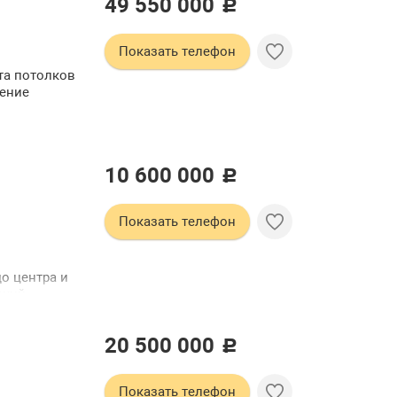
49 550 000
 бани
c
по
ку:
Показать телефон
имеется
о черной
та потолков
чные
дение
10 600 000
c
Показать телефон
о центра и
ский
20 500 000
c
Показать телефон