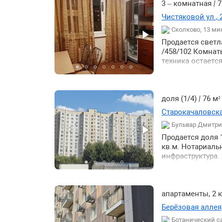
3 – комнатная
|
7
Чистяковой ул., 
Сколково, 13 ми
Продается светла
/458/102 Комнат
техника остаетс
сады поликлиник
Отличная трансп
общественного 
автомобилистов 
доля (1/4)
|
76 м
собственника. То
Старокачаловская
Бульвар Дмитри
Продается доля 1
кв.м. Нотариаль
инфраструктура.
апартаменты, 2
Берёзовая аллея,
Ботанический с