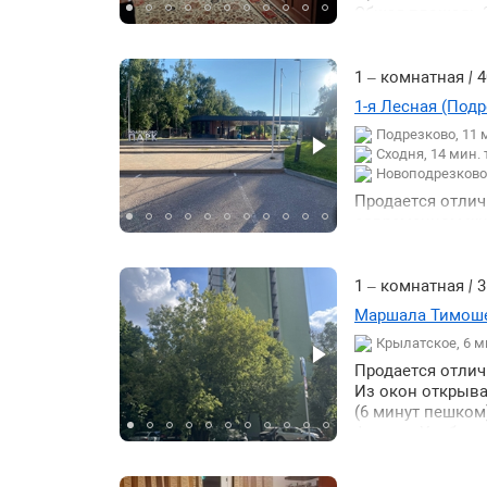
доступность: 9 
Общая площадь 30
Мытищи - 25 мин
балкон застекле
Дмитровское шо
собственник. Св
1 – комнатная
|
4
1-я Лесная (Подре
Подрезково, 11
Сходня, 14 мин.
Новоподрезково,
Продается отлич
современном жил
большая комната
лоджия утеплена
1 – комнатная
|
3
Маршала Тимошен
Крылатское, 6 
Продается отлич
Из окон открыва
(6 минут пешком
фасада. Удобная
Оперативный вых