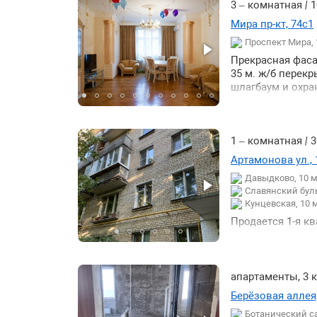
гимназии лицеи
3 – комнатная
|
1
по этажу ↑
магазины поликл
Мира пр-кт, 74с1
резидентским ра
по этажности ↓
Проспект Мира,
просторный хол
по этажности ↑
подсобное поме
Прекрасная фаса
лестнице во дво
35 м. ж/б перек
документы. Отка
шлагбаум и охра
1 – комнатная
|
3
Артамонова ул., 
Давыдково, 10 
Славянский буль
Кунцевская, 10 
Продается 1-я к
не только рядо
бульвар. Развит
апартаменты, 3
Берёзовая аллея,
Ботанический с