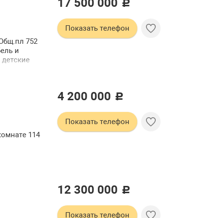
17 500 000
c
Показать телефон
 Общ.пл 752
бель и
 детские
нтр и др.
вки
зд
4 200 000
c
лых
Показать телефон
комнате 114
12 300 000
c
Показать телефон