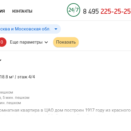
8 495
225-25-25
ИЯ
КОНТАКТЫ
сква и Московская обл.
Москва и Московская обл.
до
Применить
a
a
0
Еще параметры
Показать
Москва
Московская обл.
Краснодарский край
18.8 м²
|
этаж 4/4
 пешком
, 5 мин. пешком
мин. пешком
комнатная квартира в ЦАО дом построен 1917 году из красного
и ↓
 проекту архитектора Г.А. Гельриха. Тихий центр во дворе им
и ↑
шлагбаум две квартиры на этаже. Рядом три станции метро и 
 Кремля. Развитая инфраструктура все в шаговой доступности