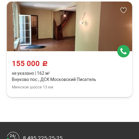
155 000
c
не указано
|
162 м²
Внуково пос., ДСК Московский Писатель
Минское шоссе 13 км
8 495 225-25-25