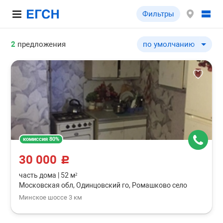
Фильтры
2
предложения
по умолчанию
по умолчанию
по цене ↓
по цене ↑
по шоссе ↓
по шоссе ↑
по удаленности от МКА
комиссия 80%
по удаленности от МКА
30 000
по площади здания ↓
c
по площади здания ↑
часть дома
|
52 м²
Московская обл, Одинцовский го, Ромашково село
по типу объекта ↓
Минское шоссе 3 км
по типу объекта ↑