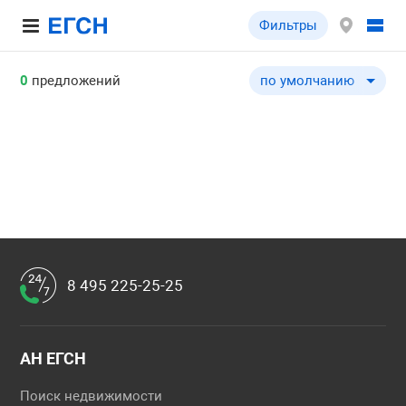
Фильтры
0
предложений
по умолчанию
по умолчанию
по цене ↓
по цене ↑
по шоссе ↓
по шоссе ↑
по удаленности от МКА
по удаленности от МКА
8 495 225-25-25
по площади здания ↓
по площади здания ↑
по типу объекта ↓
АН ЕГСН
по типу объекта ↑
Поиск недвижимости