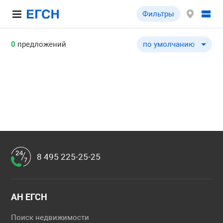
Фильтры
0
предложений
по умолчанию
по умолчанию
по цене ↓
по цене ↑
по шоссе ↓
по шоссе ↑
по удаленности от МКА
по удаленности от МКА
8 495 225-25-25
по площади здания ↓
по площади здания ↑
по типу объекта ↓
АН ЕГСН
по типу объекта ↑
Поиск недвижимости