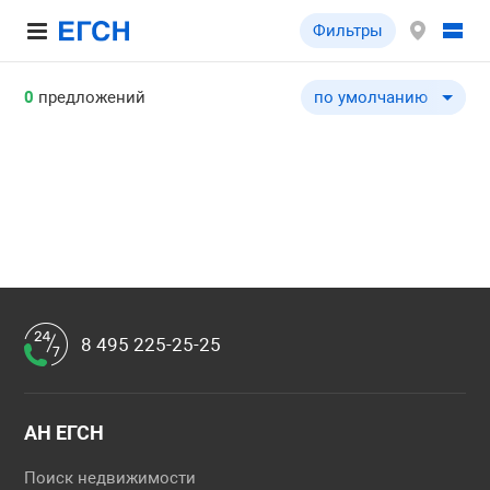
Фильтры
0
предложений
по умолчанию
по умолчанию
по цене ↓
по цене ↑
по шоссе ↓
по шоссе ↑
по удаленности от МКА
по удаленности от МКА
8 495 225-25-25
по площади здания ↓
по площади здания ↑
по типу объекта ↓
АН ЕГСН
по типу объекта ↑
Поиск недвижимости