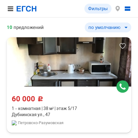
Фильтры
10
предложений
по умолчанию
по умолчанию
по цене ↓
по цене ↑
по комнатности ↓
по комнатности ↑
по общей площади ↓
по общей площади ↑
60 000
c
1 – комнатная
|
38 м²
|
этаж 5/17
Дубнинская ул., 47
Петровско-Разумовская