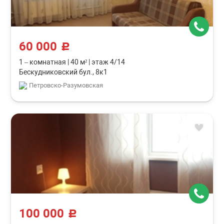
60 000
c
1 – комнатная
|
40 м²
|
этаж 4/14
Бескудниковский бул., 8к1
Петровско-Разумовская
100 000
c