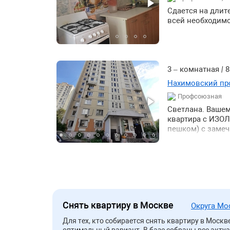
Сдается на длит
всей необходимо
3 – комнатная
|
8
Нахимовский про
Профсоюзная
Светлана. Вашем
квартира с ИЗО
пешком) с заме
окна стеклопаке
- 10 метров. В к
есть шестиметро
принудительная 
ТВ холодильник.
можно семью с р
Снять квартиру в Москве
Округа М
Для тех, кто собирается снять квартиру в Моск