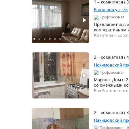
1 – комнатная
|
3
Вавилова ул., 75
Профсоюзная
Предлагается в 
кооперативном к
Квартира с хоро
вместительный. 
Современный кух
лоджия. Рассмо
электроэнергия 
2 – комнатная
|
4
Нахимовский про
Профсоюзная
Марина. Дом в 2
со смежными ком
Вся бытовая тех
2 – комнатная
|
3
Нахимовский про
Профсоюзная, 1