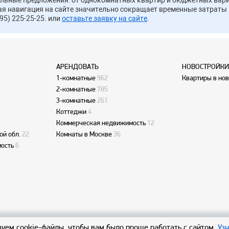
альные предложения: от однокомнатных квартир и бюджетных вари
ая навигация на сайте значительно сокращает временные затраты 
95) 225-25-25. или
оставьте заявку на сайте
.
АРЕНДОВАТЬ
НОВОСТРОЙКИ
1-комнатные
962
Квартиры в но
2-комнатные
785
3-комнатные
261
Коттеджи
4
Коммерческая недвижимость
12
ой обл.
22
Комнаты в Москве
36
ость
6
уем cookie-файлы, чтобы вам было проще работать с сайтом.
Уз