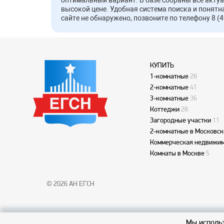
оптимальный вариант. В базе собраны все акту
высокой цене. Удобная система поиска и понятн
сайте не обнаружено, позвоните по телефону 8 (4
КУПИТЬ
1-комнатные
28
2-комнатные
41
3-комнатные
36
Коттеджи
28
Загородные участки
11
2-комнатные в Московск
Коммерческая недвижим
Комнаты в Москве
5
© 2026 АН ЕГСН
Мы использ