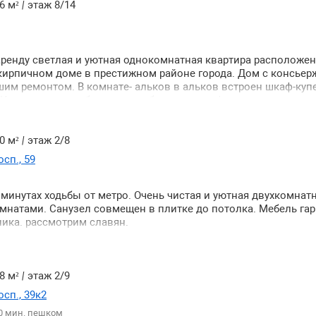
6 м²
|
этаж 8/14
аренду светлая и уютная однокомнатная квартира расположен
ирпичном доме в престижном районе города. Дом с консьер
шим ремонтом. В комнате- альков в альков встроен шкаф-куп
Имеется вся необходимая мебель для комфортного проживан
онный гарнитур под единой столешницей. Есть большая зас
трим семью можно одиночек. Дополнительно оплачивается т
и интернет.
0 м²
|
этаж 2/8
сп., 59
 минутах ходьбы от метро. Очень чистая и уютная двухкомнат
натами. Санузел совмещен в плитке до потолка. Мебель гар
ника. рассмотрим славян.
8 м²
|
этаж 2/9
сп., 39к2
0 мин. пешком