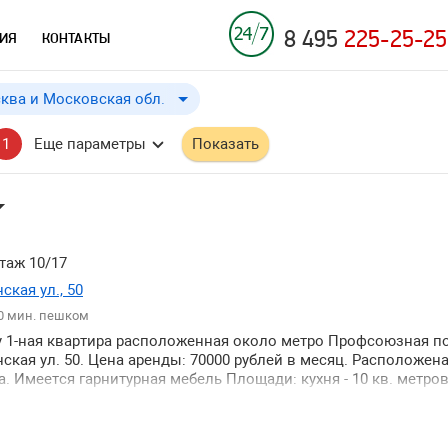
8 495
225-25-25
ИЯ
КОНТАКТЫ
ква и Московская обл.
Москва и Московская обл.
до
Применить
a
a
1
Еще параметры
Показать
Москва
Московская обл.
таж 10/17
кая ул., 50
0 мин. пешком
у 1-ная квартира расположенная около метро Профсоюзная по
кая ул. 50. Цена аренды: 70000 рублей в месяц. Расположена
и ↓
. Имеется гарнитурная мебель Площади: кухня - 10 кв. метро
остояние: евроремонт.
и ↑