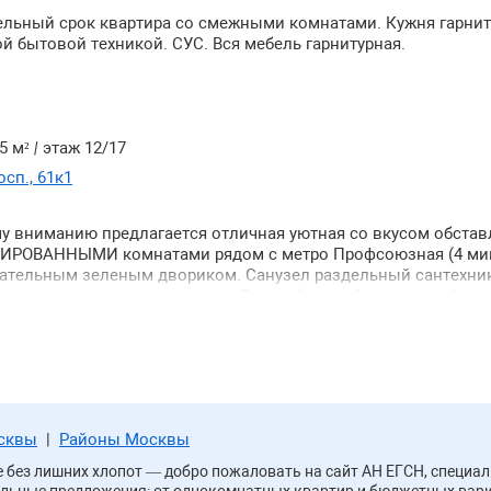
ельный срок квартира со смежными комнатами. Кужня гарнит
й бытовой техникой. СУС. Вся мебель гарнитурная.
5 м²
|
этаж 12/17
сп., 61к1
у вниманию предлагается отличная уютная со вкусом обстав
ЛИРОВАННЫМИ комнатами рядом с метро Профсоюзная (4 ми
чательным зеленым двориком. Санузел раздельный сантехни
ты две застекленные лоджии. Вся мебель дубовая стиль "клас
аждой комнате - диван-кровать (на фото показан в разложенн
вая гардеробная комната. В санузле и на кухне установлена
вентиляция. Вся бытовая техника включая стиральную машин
 Консьерж приятная входная группа. Рассмотрят славян можн
ебенком школьного возраста строго без животных.
осквы
|
Районы Москвы
ве без лишних хлопот — добро пожаловать на сайт АН ЕГСН, спец