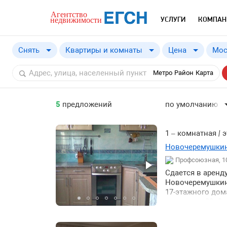
УСЛУГИ
КОМПАН
Снять
Квартиры и комнаты
Цена
Мос
Купить
от
Метро
Район
Карта
Снять
5
предложений
по умолчанию
по умолчанию
по цене ↓
1 – комнатная
|
э
по цене ↑
Новочеремушкинс
Профсоюзная, 1
по комнатности ↓
Сдается в аренд
по комнатности ↑
Новочеремушкинс
по общей площад
17-этажного дома
комнатам: 20. С
по общей площад