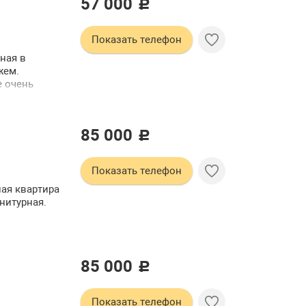
57 000
c
Показать телефон
ная в
жем.
е очень
ия.
текленная
олько
85 000
c
Показать телефон
ная квартира
нитурная.
85 000
c
Показать телефон