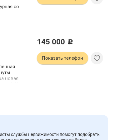
урная со
145 000
c
Показать телефон
ленная
нуты
ка новая
сика". Холл
ом виде)
ку-автомат
о студентов
иалисты службы недвижимости помогут подобрать