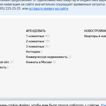
альные предложения: от однокомнатных квартир и бюджетных вари
ая навигация на сайте значительно сокращает временные затраты 
95) 225-25-25. или
оставьте заявку на сайте
.
АРЕНДОВАТЬ
НОВОСТРОЙКИ
1-комнатные
962
Квартиры в но
2-комнатные
785
3-комнатные
261
Коттеджи
4
Коммерческая недвижимость
12
ой обл.
22
Комнаты в Москве
36
ость
6
уем cookie-файлы, чтобы вам было проще работать с сайтом.
Уз