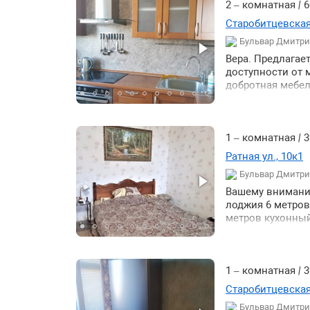
2 – комнатная
|
6
Старобитцевская 
Бульвар Дмитри
Вера. Предлагае
доступности от 
добротная мебел
утепленный бал
1 – комнатная
|
3
Ратная ул., 10к1
Бульвар Дмитри
Вашему вниманию
лоджия 6 метров
метров кухонный
включая стираль
можно с ребенко
1 – комнатная
|
3
Старобитцевская 
Бульвар Дмитри