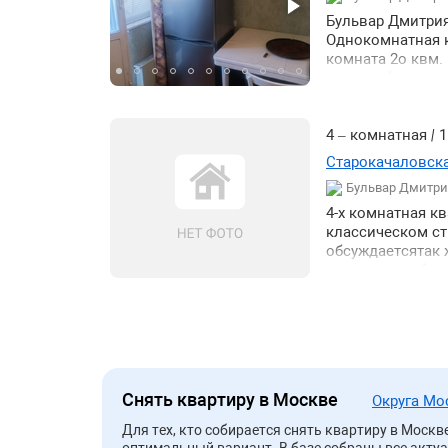
Бульвар Дмитрия
Однокомнатная к
комната 2о квм.
техника ( холод
плитке. Пол лин
поликлиника. Ря
4 – комнатная
|
1
Старокачаловска
Бульвар Дмитри
4-х комнатная к
классическом с
обсуждаетсятак
полностью обор
подземная) конс
школа фитнес ма
подъезда Консь
машина Стираль
Лифт Паркет Обо
нынешнего арен
Снять квартиру в Москве
Округа М
Для тех, кто собирается снять квартиру в Моск