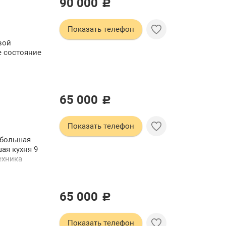
90 000
c
Показать телефон
вой
е состояние
и
вотных.
65 000
c
Показать телефон
 большая
ая кухня 9
ехника
 славян
65 000
c
Показать телефон