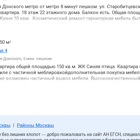
 Донского метро от метро 8 минут пешком. ул. Старобитцевска
вартира. 18 этаж 22 этажного дома. Балкон есть. Общая площ
 Кухня 10 квм . Косметический ремонт гарнитурная мебель бы
ильник стиральная машина кондиционер ТВ). Санузел изолир
олеум. Диван и кресла новые.Рядом с домом магазины школ
дом парк. Сдаётся на длительный срок. Семью . Без животны
50 м²
я 4
я Донского, 5 мин. пешком
вартира общей площадью 150 кв.м. ЖК Синяя птица. Квартира 
тиле с частичной меблировкойдополнительная покупка мебел
 же возможен частичный вывоз мебели. Высококачественный
удованная кухня кондиционерохраняемая парковка(возможн
ьерж огороженная охраняемая территория. На территории ко
газины детский садсалон красоты.Торг. Металлическая двер
ерж Частично меблированная Современный ремонт Посудом
ная машина Стеклопакеты Домофон Кондиционер Видеонаб
и Охрана территории дома Сплит-система. НА фото часть меб
датора.
осквы
|
Районы Москвы
ве без лишних хлопот — добро пожаловать на сайт АН ЕГСН, спец