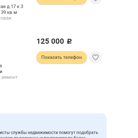
я д.17 к 3
 39 кв м
товая
ованный в
а
х.
125 000
c
Показать телефон
в
и
 ремонт
о
мплекса
ь Код
оечная
людение
ели
иалисты службы недвижимости помогут подобрать