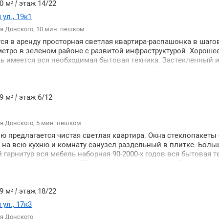
0 м²
|
этаж 14/22
ул., 19к1
я Донского, 10 мин. пешком
тся в аренду просторная светлая квартира-распашонка в шаго
метро в зеленом районе с развитой инфраструктурой. Хороше
ь имеется вся необходимая бытовая техника. Застекленный 
кон. Рассмотрим семью можно с ребенком. Без домашних жи
9 м²
|
этаж 6/12
я Донского, 5 мин. пешком
 предлагается чистая светлая квартира. Окна стеклопакеты
 на всю кухню и комнату санузел раздельный в плитке. Больш
 гарнитур вся мебель наборная 90-2000-х годов вся бытовая т
ную машинку-автомат ТВ холодильник эл.чайник. Рассмотрят
м без животных.
9 м²
|
этаж 18/22
ул., 17к3
я Донского