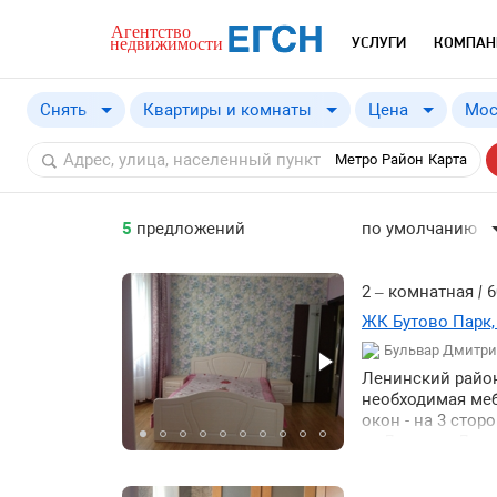
УСЛУГИ
КОМПАН
Снять
Квартиры и комнаты
Цена
Мос
Купить
от
Метро
Район
Карта
Снять
5
предложений
по умолчанию
по умолчанию
по цене ↓
2 – комнатная
|
6
по цене ↑
ЖК Бутово Парк,
Бульвар Дмитрия
по комнатности ↓
Ленинский район
по комнатности ↑
необходимая меб
по общей площад
окон - на 3 сто
м. Дмитрия Донск
по общей площад
пешком. Консьер