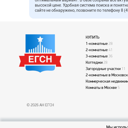
оптимальный вариант. В базе собраны все акту
высокой цене. Удобная система поиска и понятн
сайте не обнаружено, позвоните по телефону 8 (4
КУПИТЬ
1-комнатные
28
2-комнатные
41
3-комнатные
36
Коттеджи
28
Загородные участки
11
2-комнатные в Московск
Коммерческая недвижим
Комнаты в Москве
5
© 2026 АН ЕГСН
Мы использ