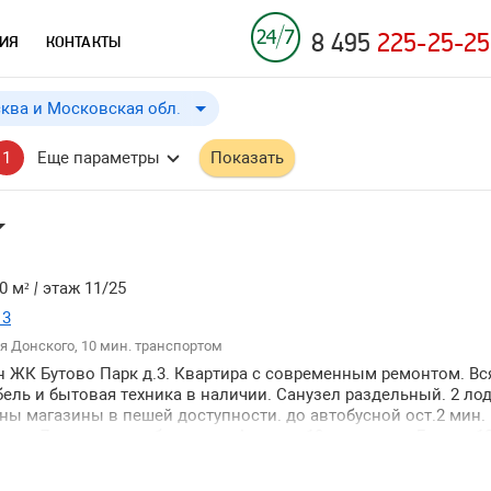
8 495
225-25-25
ИЯ
КОНТАКТЫ
ква и Московская обл.
Москва и Московская обл.
до
Применить
a
a
1
Еще параметры
Показать
Москва
Московская обл.
0 м²
|
этаж 11/25
 3
 Донского, 10 мин. транспортом
 ЖК Бутово Парк д.3. Квартира с современным ремонтом. Вс
ель и бытовая техника в наличии. Санузел раздельный. 2 ло
и ↓
роны магазины в пешей доступности. до автобусной ост.2 мин
ого 7 мин. на автобусе до м. Аннино -10 мин. до пл.Бутово 1
и ↑
жка. Подъезд чистый соседи порядочные.