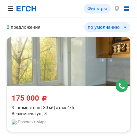
Фильтры
2
предложения
по умолчанию
по умолчанию
по цене ↓
по цене ↑
по комнатности ↓
по комнатности ↑
по общей площади ↓
по общей площади ↑
175 000
c
3 – комнатная
|
80 м²
|
этаж 4/5
Верземнека ул., 3
Проспект Мира