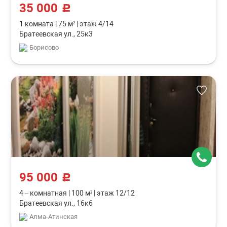
35 000
c
1 комната
|
75 м²
|
этаж 4/14
Братеевская ул., 25к3
Борисово
95 000
c
4 – комнатная
|
100 м²
|
этаж 12/12
Братеевская ул., 16к6
Алма-Атинская