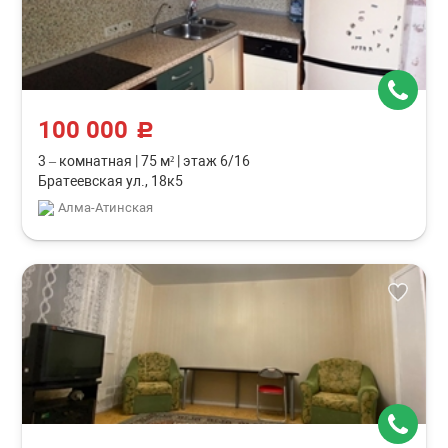
100 000
c
3 – комнатная
|
75 м²
|
этаж 6/16
Братеевская ул., 18к5
Алма-Атинская