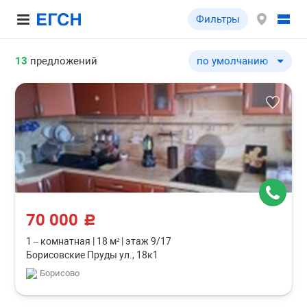
Фильтры
13
предложений
по умолчанию
по умолчанию
по цене ↓
по цене ↑
по комнатности ↓
по комнатности ↑
по общей площади ↓
по общей площади ↑
70 000
c
1 – комнатная
|
18 м²
|
этаж 9/17
Борисовские Пруды ул., 18к1
Борисово