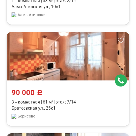
1 – комнатная
|
38 м²
|
этаж 2/14
Алма-Атинская ул., 10к1
Алма-Атинская
90 000
c
3 – комнатная
|
61 м²
|
этаж 7/14
Братеевская ул., 25к1
Борисово