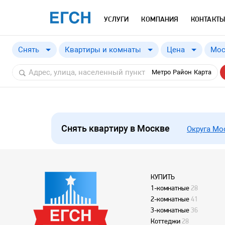
УСЛУГИ
КОМПАНИЯ
КОНТАКТЫ
Снять
Квартиры и комнаты
Цена
Мос
Купить
от
Метро
Район
Карта
Снять
Снять квартиру в Москве
Округа М
КУПИТЬ
1-комнатные
28
2-комнатные
41
3-комнатные
36
Коттеджи
28