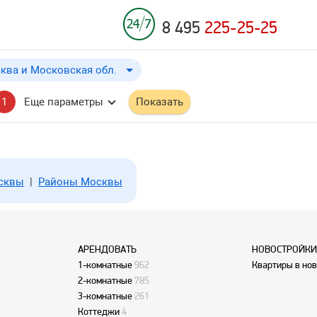
8 495
225-25-25
ква и Московская обл.
Москва и Московская обл.
до
Применить
a
a
1
Еще параметры
Показать
Москва
Московская обл.
осквы
|
Районы Москвы
АРЕНДОВАТЬ
НОВОСТРОЙКИ
1-комнатные
962
Квартиры в но
2-комнатные
785
3-комнатные
261
Коттеджи
4